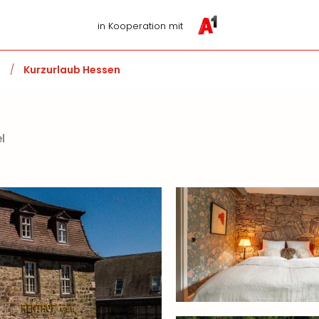
in Kooperation mit
d
/
Kurzurlaub Hessen
l
n