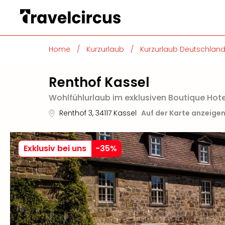
Home
/
Kurzurlaub
/
Kurzurlaub Deutschlan
Renthof Kassel
Wohlfühlurlaub im exklusiven Boutique Hote
Renthof 3
,
34117
Kassel
Auf der Karte anzeige
Exklusiv bei uns
-
35
%