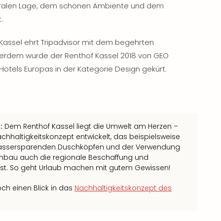
ntralen Lage, dem schönen Ambiente und dem
.
n Kassel ehrt Tripadvisor mit dem begehrten
ßerdem wurde der Renthof Kassel 2018 von GEO
otels Europas in der Kategorie Design gekürt.
:
Dem Renthof Kassel liegt die Umwelt am Herzen –
hhaltigkeitskonzept entwickelt, das beispielsweise
wassersparenden Duschköpfen und der Verwendung
Umbau auch die regionale Beschaffung und
sst. So geht Urlaub machen mit gutem Gewissen!
ch einen Blick in das
Nachhaltigkeitskonzept des