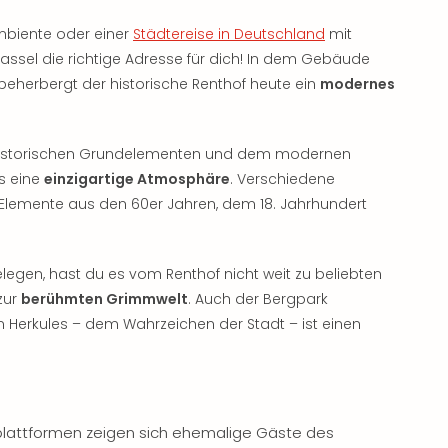
mbiente oder einer
Städtereise in Deutschland
mit
assel die richtige Adresse für dich! In dem Gebäude
 beherbergt der historische Renthof heute ein
modernes
istorischen Grundelementen und dem modernen
s eine
einzigartige Atmosphäre
. Verschiedene
 Elemente aus den 60er Jahren, dem 18. Jahrhundert
gen, hast du es vom Renthof nicht weit zu beliebten
zur
berühmten Grimmwelt
. Auch der Bergpark
Herkules – dem Wahrzeichen der Stadt – ist einen
lattformen zeigen sich ehemalige Gäste des