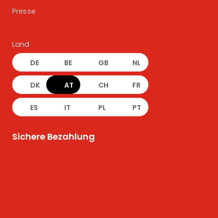
Presse
Land
DE
BE
GB
NL
DK
AT
CH
FR
ES
IT
PL
PT
Sichere Bezahlung