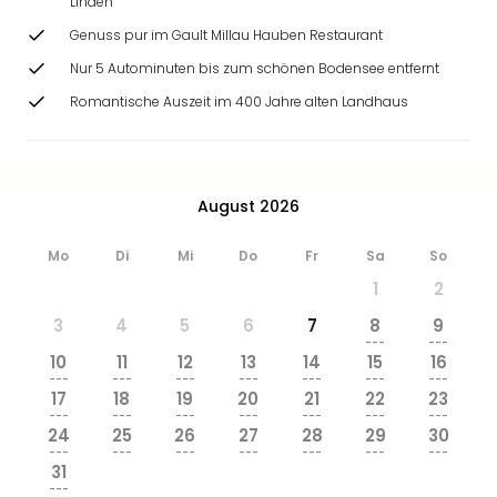
Linden
Genuss pur im Gault Millau Hauben Restaurant
Nur 5 Autominuten bis zum schönen Bodensee entfernt
Romantische Auszeit im 400 Jahre alten Landhaus
August 2026
Mo
Di
Mi
Do
Fr
Sa
So
1
2
3
4
5
6
7
8
9
---
---
10
11
12
13
14
15
16
---
---
---
---
---
---
---
17
18
19
20
21
22
23
---
---
---
---
---
---
---
24
25
26
27
28
29
30
---
---
---
---
---
---
---
31
---