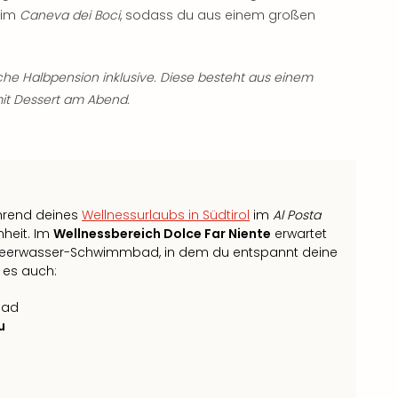
im
Caneva dei Boci
, sodass du aus einem großen
liche Halbpension inklusive. Diese besteht aus einem
it Dessert am Abend.
hrend deines
Wellnessurlaubs in Südtirol
im
Al Posta
heit. Im
Wellnessbereich Dolce Far Niente
erwartet
es Meerwasser-Schwimmbad, in dem du entspannt deine
 es auch:
bad
u