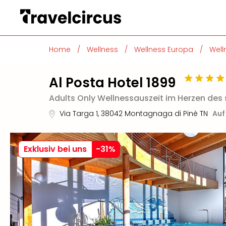
Home
/
Wellness
/
Wellness Europa
/
Well
Al Posta Hotel 1899
Adults Only Wellnessauszeit im Herzen des
Via Targa 1
,
38042
Montagnaga di Pinè TN
Auf
Exklusiv bei uns
-
31
%