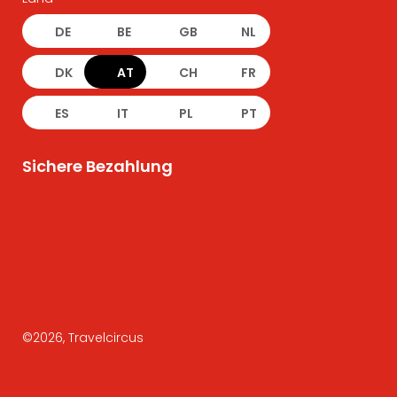
DE
BE
GB
NL
DK
AT
CH
FR
ES
IT
PL
PT
Sichere Bezahlung
©
2026
, Travelcircus