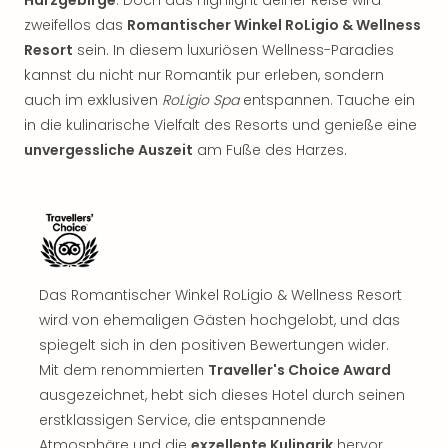
Harzgebirge
. Doch das Highlight deiner Reise wird
zweifellos das
Romantischer Winkel RoLigio & Wellness
Resort
sein. In diesem luxuriösen Wellness-Paradies
kannst du nicht nur Romantik pur erleben, sondern
auch im exklusiven
RoLigio Spa
entspannen. Tauche ein
in die kulinarische Vielfalt des Resorts und genieße eine
unvergessliche Auszeit
am Fuße des Harzes.
Das Romantischer Winkel RoLigio & Wellness Resort
wird von ehemaligen Gästen hochgelobt, und das
spiegelt sich in den positiven Bewertungen wider.
Mit dem renommierten
Traveller's Choice Award
ausgezeichnet, hebt sich dieses Hotel durch seinen
erstklassigen Service, die entspannende
Atmosphäre und die
exzellente Kulinarik
hervor.