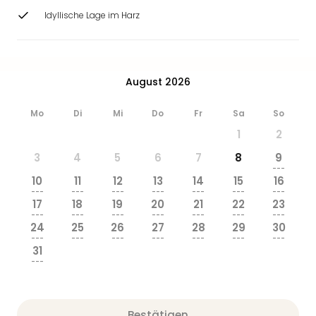
Idyllische Lage im Harz
August 2026
Mo
Di
Mi
Do
Fr
Sa
So
1
2
3
4
5
6
7
8
9
---
10
11
12
13
14
15
16
---
---
---
---
---
---
---
17
18
19
20
21
22
23
---
---
---
---
---
---
---
24
25
26
27
28
29
30
---
---
---
---
---
---
---
31
---
Bestätigen