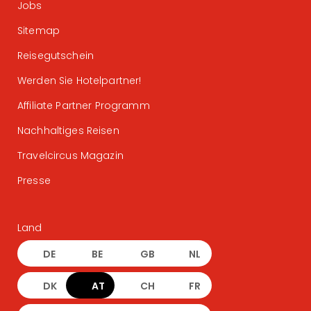
Jobs
Sitemap
Reisegutschein
Werden Sie Hotelpartner!
Affiliate Partner Programm
Nachhaltiges Reisen
Travelcircus Magazin
Presse
Land
DE
BE
GB
NL
DK
AT
CH
FR