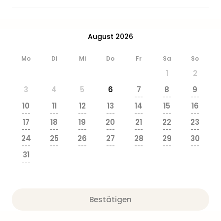
August 2026
Mo
Di
Mi
Do
Fr
Sa
So
1
2
3
4
5
6
7
8
9
---
---
---
10
11
12
13
14
15
16
---
---
---
---
---
---
---
17
18
19
20
21
22
23
---
---
---
---
---
---
---
24
25
26
27
28
29
30
---
---
---
---
---
---
---
31
---
Bestätigen