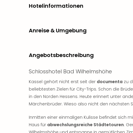
Hotelinformationen
Anreise & Umgebung
Angebotsbeschreibung
Schlosshotel Bad Wilhelmshöhe
Kassel gehört nicht erst seit der
documenta
zu d
beliebtesten Zielen für City-Trips. Schon die Brü
in den Norden Hessens. Heute erinnert unter an
Märchenbrüder. Wieso also nicht den nächsten S
Inmitten einer einmaligen Kulisse befindet sic
Haus für
abwechslungsreiche Städtetouren
. G
Wilhelmshöhe und entspanne in gemütlichen Zim