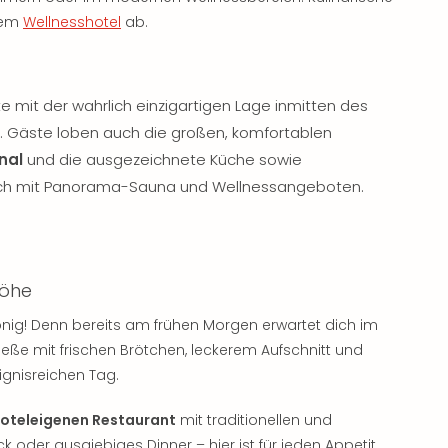
nem
Wellnesshotel
ab.
e mit der wahrlich einzigartigen Lage inmitten des
. Gäste loben auch die großen, komfortablen
nal
und die ausgezeichnete Küche sowie
ch mit Panorama-Sauna und Wellnessangeboten.
shöhe
nig! Denn bereits am frühen Morgen erwartet dich im
ieße mit frischen Brötchen, leckerem Aufschnitt und
eignisreichen Tag.
oteleigenen Restaurant
mit traditionellen und
k oder ausgiebiges Dinner – hier ist für jeden Appetit