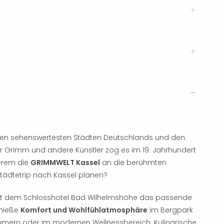
en sehenswertesten Städten Deutschlands und den
der Grimm und andere Künstler zog es im 19. Jahrhundert
derem die
GRIMMWELT Kassel
an die berühmten
tädtetrip nach Kassel planen?
h mit dem Schlosshotel Bad Wilhelmshöhe das passende
enieße
Komfort und Wohlfühlatmosphäre
im Bergpark
mern oder im modernen Wellnessbereich. Kulinarische