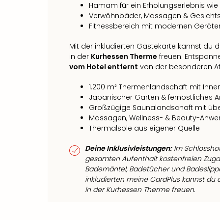
Hamam für ein Erholungserlebnis wie
Verwöhnbäder, Massagen & Gesicht
Fitnessbereich mit modernen Geräte
Mit der inkludierten Gästekarte kannst du d
in der
Kurhessen Therme
freuen. Entspanne
vom Hotel entfernt
von der besonderen A
1.200 m² Thermenlandschaft mit Inn
Japanischer Garten & fernöstliches 
Großzügige Saunalandschaft mit übe
Massagen, Wellness- & Beauty-Anw
Thermalsole aus eigener Quelle
Deine Inklusivleistungen:
Im Schlosshot
gesamten Aufenthalt kostenfreien Zuga
Bademäntel, Badetücher und Badeslipper 
inkludierten meine CardPlus kannst du d
in der Kurhessen Therme freuen.