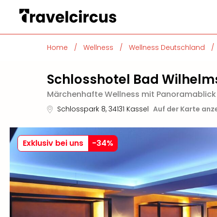
Home
/
Wellness
/
Wellness Deutschland
/
Schlosshotel Bad Wilhel
Märchenhafte Wellness mit Panoramablick 
Schlosspark 8
,
34131
Kassel
Auf der Karte anz
Exklusiv bei uns
-
34
%