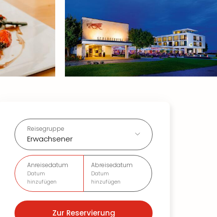
Reisegruppe
Erwachsener
Anreisedatum
Abreisedatum
Datum
Datum
hinzufügen
hinzufügen
Zur Reservierung