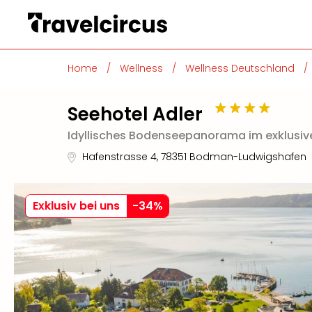
Home
/
Wellness
/
Wellness Deutschland
/
Seehotel Adler
Idyllisches Bodenseepanorama im exklusiv
Hafenstrasse 4
,
78351
Bodman-Ludwigshafen
Exklusiv bei uns
-
34
%