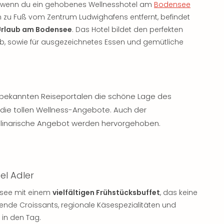
, wenn du ein gehobenes Wellnesshotel am
Bodensee
n zu Fuß vom Zentrum Ludwighafens entfernt, befindet
Urlaub am Bodensee
. Das Hotel bildet den perfekten
ub, sowie für ausgezeichnetes Essen und gemütliche
 bekannten Reiseportalen die schöne Lage des
die tollen Wellness-Angebote. Auch der
linarische Angebot werden hervorgehoben.
el Adler
nsee mit einem
vielfältigen Frühstücksbuffet
, das keine
tende Croissants, regionale Käsespezialitäten und
 in den Tag.