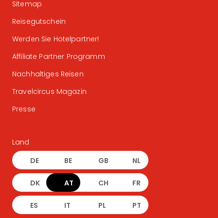
Sitemap
Reisegutschein
Werden Sie Hotelpartner!
Affiliate Partner Programm
Nachhaltiges Reisen
Travelcircus Magazin
Presse
Land
DE
BE
GB
NL
DK
AT
CH
FR
ES
IT
PL
PT