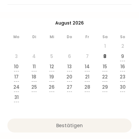
August 2026
Mo
Di
Mi
Do
Fr
Sa
So
1
2
3
4
5
6
7
8
9
---
10
11
12
13
14
15
16
---
---
---
---
---
---
---
17
18
19
20
21
22
23
---
---
---
---
---
---
---
24
25
26
27
28
29
30
---
---
---
---
---
---
---
31
---
Bestätigen