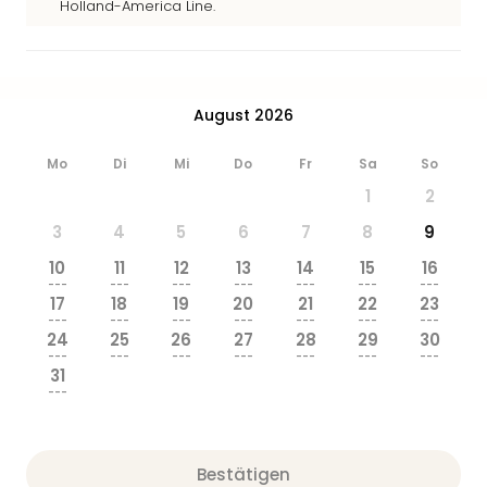
Holland-America Line.
August 2026
Mo
Di
Mi
Do
Fr
Sa
So
1
2
3
4
5
6
7
8
9
10
11
12
13
14
15
16
---
---
---
---
---
---
---
17
18
19
20
21
22
23
---
---
---
---
---
---
---
24
25
26
27
28
29
30
---
---
---
---
---
---
---
31
---
Bestätigen