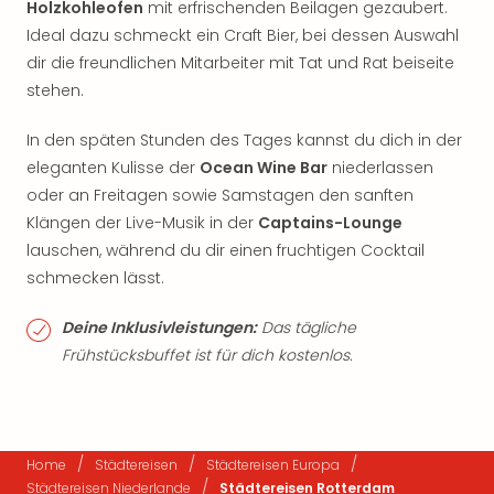
Holzkohleofen
mit erfrischenden Beilagen gezaubert.
Ideal dazu schmeckt ein Craft Bier, bei dessen Auswahl
dir die freundlichen Mitarbeiter mit Tat und Rat beiseite
stehen.
In den späten Stunden des Tages kannst du dich in der
eleganten Kulisse der
Ocean Wine Bar
niederlassen
oder an Freitagen sowie Samstagen den sanften
Klängen der Live-Musik in der
Captains-Lounge
lauschen, während du dir einen fruchtigen Cocktail
schmecken lässt.
Deine Inklusivleistungen:
Das tägliche
Frühstücksbuffet ist für dich kostenlos.
/
/
/
Home
Städtereisen
Städtereisen Europa
/
Städtereisen Niederlande
Städtereisen Rotterdam