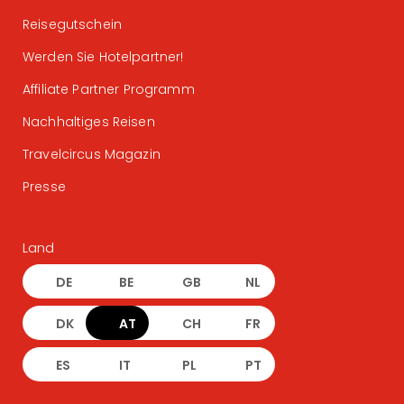
Reisegutschein
Werden Sie Hotelpartner!
Affiliate Partner Programm
Nachhaltiges Reisen
Travelcircus Magazin
Presse
Land
DE
BE
GB
NL
DK
AT
CH
FR
ES
IT
PL
PT