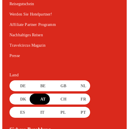
Reisegutschein
Werden Sie Hotelpartner!
Affiliate Partner Programm
Nachhaltiges Reisen
Travelcircus Magazin
Presse
Land
DE
BE
GB
NL
DK
AT
CH
FR
ES
IT
PL
PT