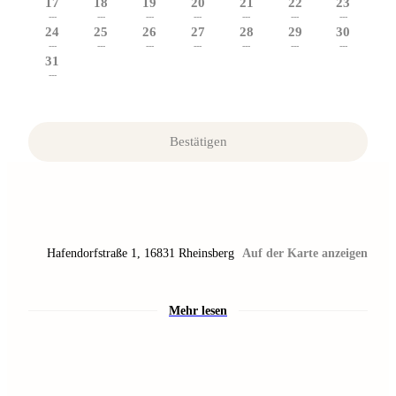
17
18
19
20
21
22
23
---
---
---
---
---
---
---
24
25
26
27
28
29
30
---
---
---
---
---
---
---
31
---
Bestätigen
Hafendorfstraße 1
,
16831
Rheinsberg
Auf der Karte anzeigen
Mehr lesen