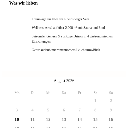
Was wir lieben
Traumlage am Ufer des Rheinsberger Sees
Wellness-Areal auf über 2.000 m² mit Sauna und Pool
Saisonaler Genuss & spritzige Drinks in 4 gastronomischen
Einrichtungen
Genussurlaub mit romantischem Leuchtturm-Blick
August 2026
Mo
Di
Mi
Do
Fr
Sa
So
1
2
3
4
5
6
7
8
9
10
11
12
13
14
15
16
---
---
---
---
---
---