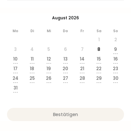
August 2026
Mo
Di
Mi
Do
Fr
Sa
So
1
2
3
4
5
6
7
8
9
---
10
11
12
13
14
15
16
---
---
---
---
---
---
---
17
18
19
20
21
22
23
---
---
---
---
---
---
---
24
25
26
27
28
29
30
---
---
---
---
---
---
---
31
---
Bestätigen