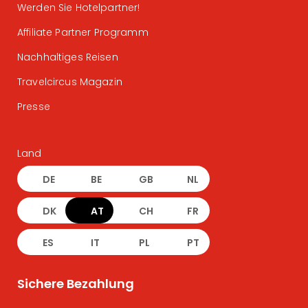
Werden Sie Hotelpartner!
Affiliate Partner Programm
Nachhaltiges Reisen
Travelcircus Magazin
Presse
Land
DE
BE
GB
NL
DK
AT
CH
FR
ES
IT
PL
PT
Sichere Bezahlung