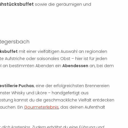
rühstücksbuffet
sowie die geräumigen und
Stegersbach
ksbuffet
mit einer vielfältigen Auswahl an regionalen
 Aufstriche oder saisonales Obst – hier ist für jeden
el an bestimmten Abenden ein
Abendessen
an, bei dem
estillerie Puchas
, eine der erfolgreichsten Brennereien
inster Whisky und Liköre – handgefertigt aus
rkostung kannst du die geschmackliche Vielfalt entdecken
ntauchen. Ein
Gourmeterlebnis
, das deinen Aufenthalt
r dich kostenlos. Zudem erhältst du eine Führung und