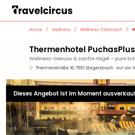
Home
/
Wellness
/
Wellness Österreich
/
W
Thermenhotel PuchasPlus
Wellness-Genuss & sanfte Hügel – pure E
Thermenstraße 16
,
7551
Stegersbach
Auf der 
Dieses Angebot ist im Moment ausverkau