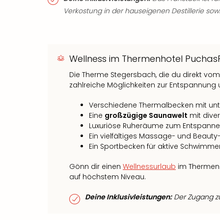
Verkostung in der hauseigenen Destillerie sow
Wellness im Thermenhotel Puchas
Die Therme Stegersbach, die du direkt vom 
zahlreiche Möglichkeiten zur Entspannung u
Verschiedene Thermalbecken mit unt
Eine
großzügige Saunawelt
mit dive
Luxuriöse Ruheräume zum Entspann
Ein vielfältiges Massage- und Beaut
Ein Sportbecken für aktive Schwimme
Gönn dir einen
Wellnessurlaub
im Thermenh
auf höchstem Niveau.
Deine Inklusivleistungen:
Der Zugang zu