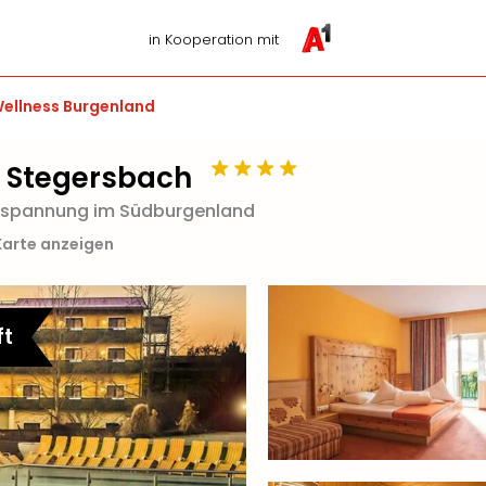
in Kooperation mit
ellness Burgenland
 Stegersbach
ntspannung im Südburgenland
Karte anzeigen
ft