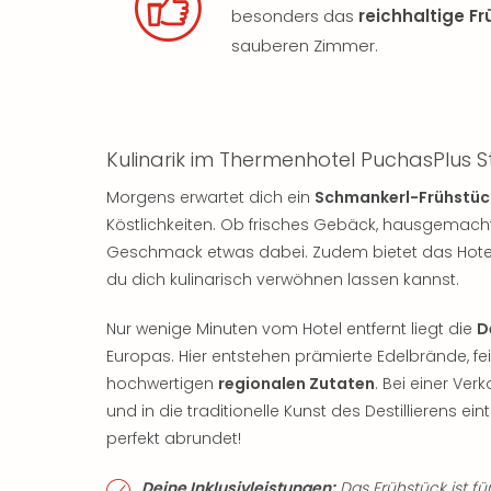
besonders das
reichhaltige F
sauberen Zimmer.
Kulinarik im Thermenhotel PuchasPlus 
Morgens erwartet dich ein
Schmankerl-Frühstüc
Köstlichkeiten. Ob frisches Gebäck, hausgemachte
Geschmack etwas dabei. Zudem bietet das Hot
du dich kulinarisch verwöhnen lassen kannst.
Nur wenige Minuten vom Hotel entfernt liegt die
D
Europas. Hier entstehen prämierte Edelbrände, fe
hochwertigen
regionalen Zutaten
. Bei einer Ve
und in die traditionelle Kunst des Destillierens ei
perfekt abrundet!
Deine Inklusivleistungen:
Das Frühstück ist fü