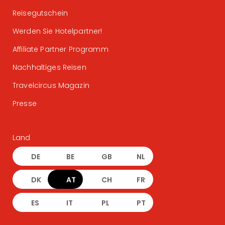
Reisegutschein
Werden Sie Hotelpartner!
Affiliate Partner Programm
Nachhaltiges Reisen
Travelcircus Magazin
Presse
Land
DE
BE
GB
NL
DK
AT
CH
FR
ES
IT
PL
PT