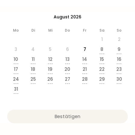
August 2026
Mo
Di
Mi
Do
Fr
Sa
So
1
2
3
4
5
6
7
8
9
---
---
10
11
12
13
14
15
16
---
---
---
---
---
---
---
17
18
19
20
21
22
23
---
---
---
---
---
---
---
24
25
26
27
28
29
30
---
---
---
---
---
---
---
31
---
Bestätigen