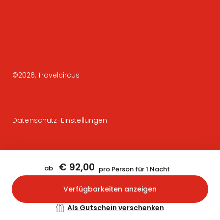
©
2026
, Travelcircus
Datenschutz-Einstellungen
€ 92,00
ab
pro Person für 1 Nacht
Verfügbarkeiten anzeigen
Bestätigen
Als Gutschein verschenken