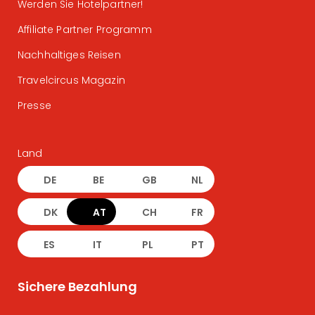
Werden Sie Hotelpartner!
Affiliate Partner Programm
Nachhaltiges Reisen
Travelcircus Magazin
Presse
Land
DE
BE
GB
NL
DK
AT
CH
FR
ES
IT
PL
PT
Sichere Bezahlung