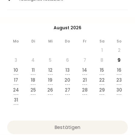
August 2026
Mo
Di
Mi
Do
Fr
Sa
So
1
2
3
4
5
6
7
8
9
10
11
12
13
14
15
16
---
---
---
---
---
---
---
17
18
19
20
21
22
23
---
---
---
---
---
---
---
24
25
26
27
28
29
30
---
---
---
---
---
---
---
31
---
Bestätigen