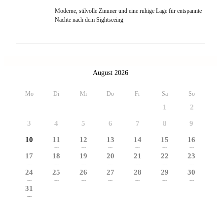
Moderne, stilvolle Zimmer und eine ruhige Lage für entspannte
Nächte nach dem Sightseeing
August 2026
Mo
Di
Mi
Do
Fr
Sa
So
1
2
3
4
5
6
7
8
9
10
11
12
13
14
15
16
---
---
---
---
---
---
17
18
19
20
21
22
23
---
---
---
---
---
---
---
24
25
26
27
28
29
30
---
---
---
---
---
---
---
31
---