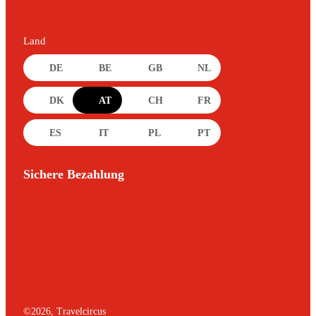
Land
DE
BE
GB
NL
DK
AT
CH
FR
ES
IT
PL
PT
Sichere Bezahlung
©
2026
, Travelcircus