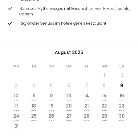
Nahe des Mythenweges mit Geschichten von Hexen, Teufeln,
Göttern
Regionaler Genuss im hoteleigenen Restaurant
August 2026
Mo
Di
Mi
Do
Fr
Sa
So
1
2
3
4
5
6
7
8
9
10
11
12
13
14
15
16
---
---
---
---
---
---
---
17
18
19
20
21
22
23
---
---
---
---
---
---
---
24
25
26
27
28
29
30
---
---
---
---
---
---
---
31
---