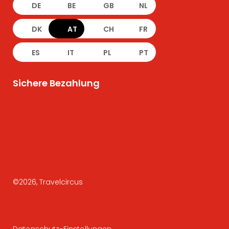
DE
BE
GB
NL
DK
AT
CH
FR
ES
IT
PL
PT
Sichere Bezahlung
©
2026
, Travelcircus