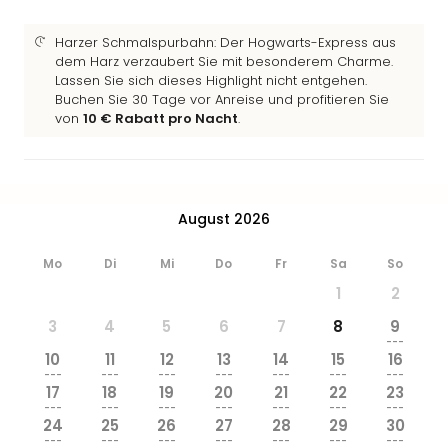
Harzer Schmalspurbahn: Der Hogwarts-Express aus
dem Harz verzaubert Sie mit besonderem Charme.
Lassen Sie sich dieses Highlight nicht entgehen.
Buchen Sie 30 Tage vor Anreise und profitieren Sie
von
10 € Rabatt pro Nacht
.
August 2026
Mo
Di
Mi
Do
Fr
Sa
So
1
2
3
4
5
6
7
8
9
---
10
11
12
13
14
15
16
---
---
---
---
---
---
---
17
18
19
20
21
22
23
---
---
---
---
---
---
---
24
25
26
27
28
29
30
---
---
---
---
---
---
---