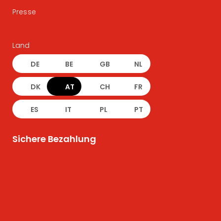
Presse
Land
DE
BE
GB
NL
DK
AT
CH
FR
ES
IT
PL
PT
Sichere Bezahlung